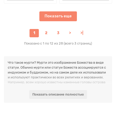
Показать еще
1
2
3
>
>|
Показано с 1 по 12 из 28 (всего 3 страниц)
Что такое мурти? Мурти это изображение Божества в виде
статуи. Обычно мурти или статуи Божеств ассоциируются с
индуизмом и буддизмом, но на самом деле их использовали
и используют практически во всех религиях и верованиях.
Например, всем хорошо известны каменные головы острова
Пасха и распятие Иисуса в Христианстве. На самом деле
даже нательный крестик можно тоже назвать мурти - ведь
Показать описание полностью
это символ, ассоциированный с Богом.
Зачем нужны мурти? Человеческий ум так устроен, что для