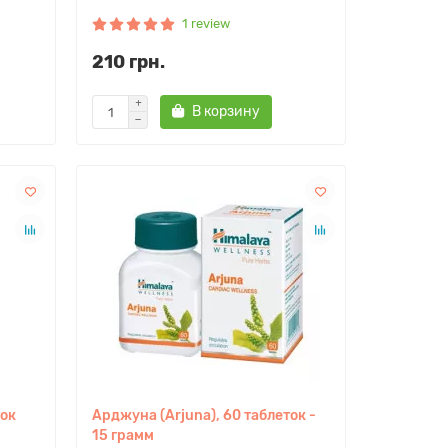
1 review
210 грн.
В корзину
ток
Арджуна (Arjuna), 60 таблеток -
15 грамм