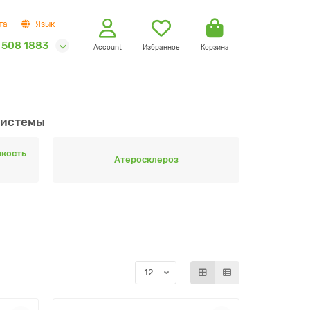
та
Язык
 508 1883
Account
Избранное
Корзина
системы
пкость
Атеросклероз