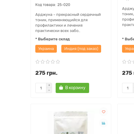
25-020
Арджу
тоник
Арджуна – прекрасный сердечный
профи
тоник, применяющийся для
практи
профилактики и лечения
практически всех забо..
* Выберите склад
* Выб
Украина
Индия (под заказ)
Укра
275 грн.
275 
В корзину