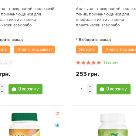
на – прекрасный сердечный
Арджуна – прекрасный сердеч
, применяющийся для
тоник, применяющийся для
лактики и лечения
профилактики и лечения
чески всех забо..
практически всех забо..
ерите склад
* Выберите склад
ина
Индия (под заказ)
Украина
Индия (под зака
1 review
грн.
253 грн.
В корзину
В корзину