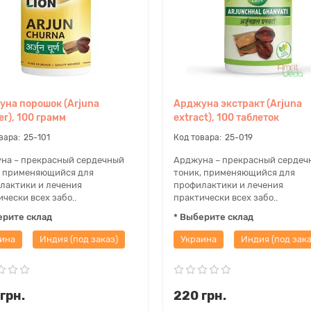
на порошок (Arjuna
Арджуна экстракт (Arjuna
r), 100 грамм
extract), 100 таблеток
25-101
25-019
на – прекрасный сердечный
Арджуна – прекрасный сердеч
, применяющийся для
тоник, применяющийся для
лактики и лечения
профилактики и лечения
чески всех забо..
практически всех забо..
ерите склад
* Выберите склад
ина
Индия (под заказ)
Украина
Индия (под зака
грн.
220 грн.