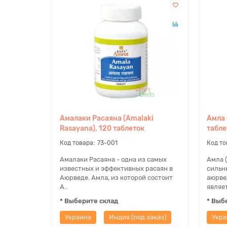
Амалаки Расаяна (Amalaki
Амла 
Rasayana), 120 таблеток
табле
73-001
Амалаки Расаяна - одна из самых
Амла 
известных и эффективных расаян в
сильн
Аюрведе. Амла, из которой состоит
аюрве
А..
являет
* Выберите склад
* Выб
Украина
Индия (под заказ)
Укра