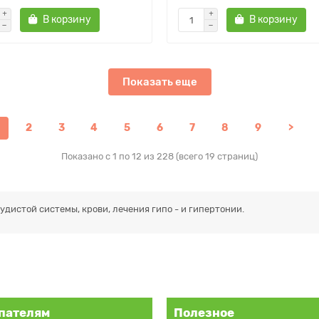
В корзину
В корзину
Показать еще
2
3
4
5
6
7
8
9
>
Показано с 1 по 12 из 228 (всего 19 страниц)
дистой системы, крови, лечения гипо - и гипертонии.
пателям
Полезное