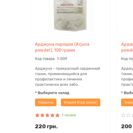
Арджуна порошок (Arjuna
Арджу
powder), 100 грамм
powde
1-009
Арджуна – прекрасный сердечный
Арджу
тоник, применяющийся для
тоник
профилактики и лечения
профи
практически всех забо..
практи
* Выберите склад
* Выб
Украина
Индия (под заказ)
Укра
1 review
220 грн.
200 