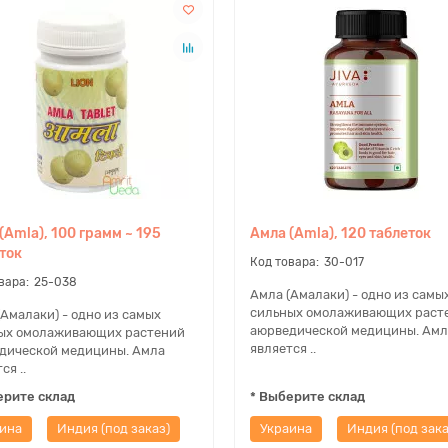
(Amla), 100 грамм ~ 195
Амла (Amla), 120 таблеток
ток
30-017
25-038
Амла (Амалаки) - одно из самы
сильных омолаживающих раст
(Амалаки) - одно из самых
аюрведической медицины. Амл
ых омолаживающих растений
является ..
дической медицины. Амла
ся ..
ерите склад
* Выберите склад
ина
Индия (под заказ)
Украина
Индия (под зака