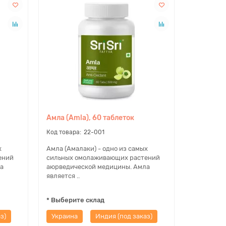
Амла (Amla), 60 таблеток
22-001
х
Амла (Амалаки) - одно из самых
ений
сильных омолаживающих растений
а
аюрведической медицины. Амла
является ..
* Выберите склад
з)
Украина
Индия (под заказ)