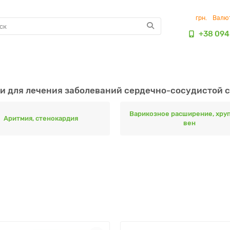
грн.
Валю
+38 094
и для лечения заболеваний сердечно-сосудистой 
Варикозное расширение, хру
Аритмия, стенокардия
вен