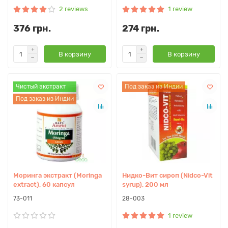
2 reviews
1 review
376 грн.
274 грн.
В корзину
В корзину
Чистый экстракт
Под заказ из Индии
Под заказ из Индии
Моринга экстракт (Moringa
Нидко-Вит сироп (Nidco-Vit
extract), 60 капсул
syrup), 200 мл
73-011
28-003
1 review