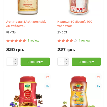
Астипошак (Asthiposhak),
Каликум (Calicum), 100
60 таблеток
таблеток
99-136
21-053
1 review
1 review
320 грн.
227 грн.
В корзину
В корзину