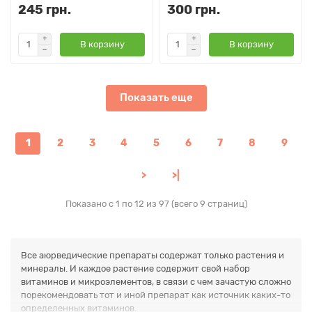
245 грн.
300 грн.
В корзину
В корзину
Показать еще
1
2
3
4
5
6
7
8
9
>
>|
Показано с 1 по 12 из 97 (всего 9 страниц)
Все аюрведические препараты содержат только растения и
минералы. И каждое растение содержит свой набор
витаминов и микроэлементов, в связи с чем зачастую сложно
порекомендовать тот и иной препарат как источник каких-то
определенных витаминов.