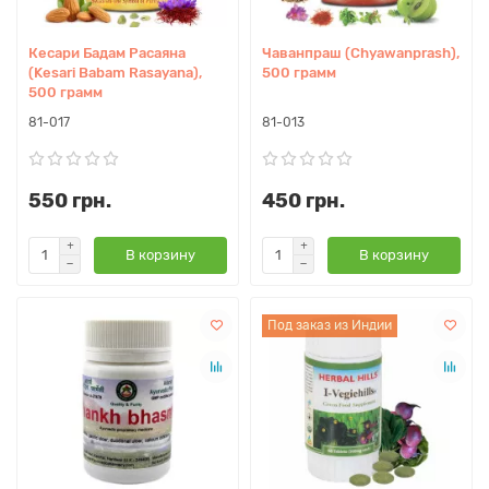
Кесари Бадам Расаяна
Чаванпраш (Chyawanprash),
(Kesari Babam Rasayana),
500 грамм
500 грамм
81-017
81-013
550 грн.
450 грн.
В корзину
В корзину
Под заказ из Индии