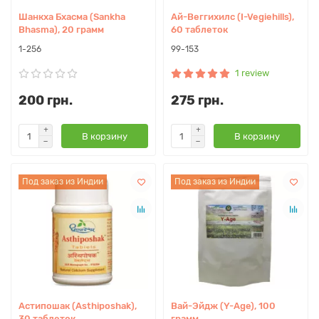
Шанкха Бхасма (Sankha
Ай-Веггихилс (I-Vegiehills),
Bhasma), 20 грамм
60 таблеток
1-256
99-153
1 review
200 грн.
275 грн.
В корзину
В корзину
Под заказ из Индии
Под заказ из Индии
Астипошак (Asthiposhak),
Вай-Эйдж (Y-Age), 100
30 таблеток
грамм