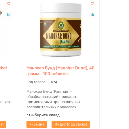
ckot
Манохар Бунд (Manohar Bund), 40
грамм ~ 100 таблеток
1-074
Манохар бунд (Рам пал) -
обезболивающий препарат,
ивляет
применяемый при различных
воспалительных процессах..
* Выберите склад
з)
Украина
Индия (под заказ)