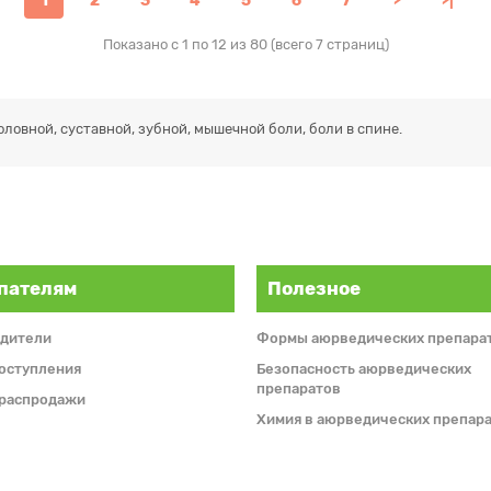
1
2
3
4
5
6
7
>
>|
Показано с 1 по 12 из 80 (всего 7 страниц)
ловной, суставной, зубной, мышечной боли, боли в спине.
пателям
Полезное
дители
Формы аюрведических препара
оступления
Безопасность аюрведических
препаратов
 распродажи
Химия в аюрведических препара