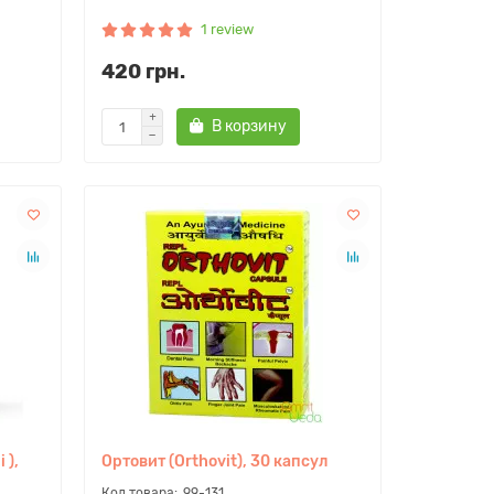
1 review
420 грн.
В корзину
 ),
Ортовит (Orthovit), 30 капсул
99-131