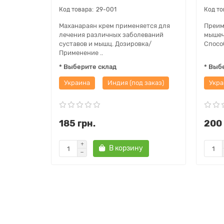
29-001
Маханараян крем применяется для
Преим
лечения различных заболеваний
мышеч
суставов и мышц. Дозировка/
Спосо
Применение ..
* Выберите склад
* Выб
Украина
Индия (под заказ)
Укра
185 грн.
200 
В корзину