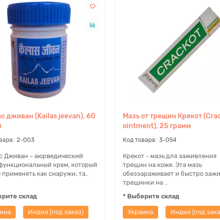
с дживан (Kailas jeevan), 60
Мазь от трещин Крекот (Cra
м
ointment), 25 грамм
2-003
3-054
с Дживан – аюрведический
Крекот - мазь для заживления
функциональный крем, который
трещин на коже. Эта мазь
применять как снаружи, та..
обеззараживает и быстро заж
трещинки на ..
ерите склад
* Выберите склад
ина
Индия (под заказ)
Украина
Индия (под зака