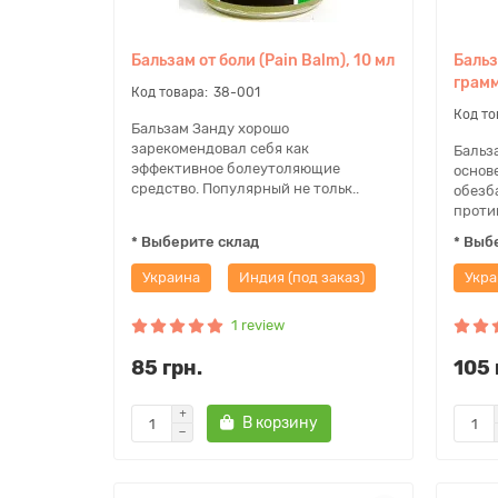
Бальзам от боли (Pain Balm), 10 мл
Бальз
грам
38-001
Бальзам Занду хорошо
зарекомендовал себя как
Бальза
эффективное болеутоляющие
основ
средство. Популярный не тольк..
обезб
проти
* Выберите склад
* Выб
Украина
Индия (под заказ)
Укра
1 review
85 грн.
105 
В корзину