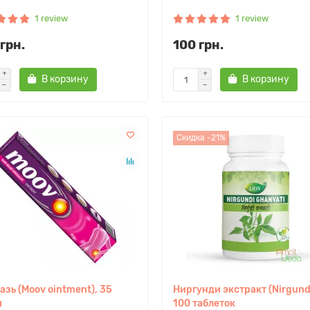
1 review
1 review
грн.
100 грн.
В корзину
В корзину
Скидка -21%
азь (Moov ointment), 35
Ниргунди экстракт (Nirgundi
м
100 таблеток