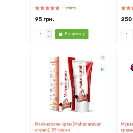
1 review
95 грн.
250 
В корзину
Маханараян крем (Mahanarayan
Мув м
cream), 35 грамм
грам