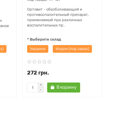
Ортовит - обезболивающий и
противоспалительный препарат,
применяемый при различных
м
воспалительных пр..
ивное
* Выберите склад
з)
Украина
Индия (под заказ)
272 грн.
В корзину