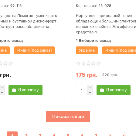
99-116
25-028
ущества Помогает уменьшить
Ниргунди - природный тоник,
ный и суставной дискомфорт
обладающий большим спектро
бствует расслаблению на..
полезных свойств. Это эффект
средство п..
ерите склад
* Выберите склад
ина
Индия (под заказ)
Украина
Индия (под зака
грн.
175 грн.
220 грн.
В корзину
В корзину
Показать еще