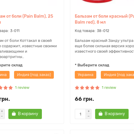
ам от боли (Pain Balm), 25
Бальзам от боли красный (P
м
Balm red), 8 мл
3-011
38-012
м от боли Коттакал в своей
Бальзам красный Занду ультра 
е содержит, известные своими
еще более сильная версия хор
аливающими и
известного своей эффективност
воартритны..
ерите склад
* Выберите склад
ина
Индия (под заказ)
Украина
Индия (под зака
1 review
1 review
грн.
66 грн.
В корзину
В корзину