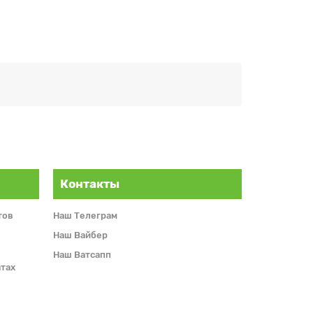
Контакты
тов
Наш Телеграм
Наш Вайбер
Наш Ватсапп
тах