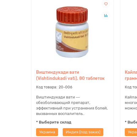
Виштиндукади вати
Кайла
(Vishtindukadi vati), 80 таблеток
грам
20-006
Виштиндукади вати ―
Кайла
обезболивающий препарат,
много
эффективный при устранения болей,
можно 
вызванных воспалитель..
* Выберите склад
* Выб
Украина
Индия (под заказ)
Укра