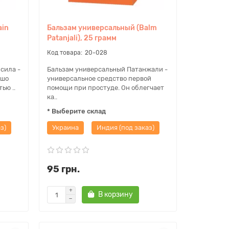
ain
Бальзам универсальный (Balm
Patanjali), 25 грамм
20-028
сила -
Бальзам универсальный Патанжали -
ошо
универсальное средство первой
ью ..
помощи при простуде. Он облегчает
ка..
* Выберите склад
з)
Украина
Индия (под заказ)
95 грн.
В корзину