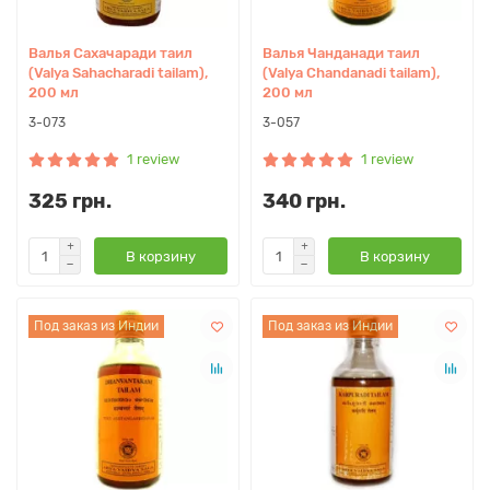
Валья Сахачаради таил
Валья Чанданади таил
(Valya Sahacharadi tailam),
(Valya Chandanadi tailam),
200 мл
200 мл
3-073
3-057
1 review
1 review
325 грн.
340 грн.
В корзину
В корзину
Под заказ из Индии
Под заказ из Индии