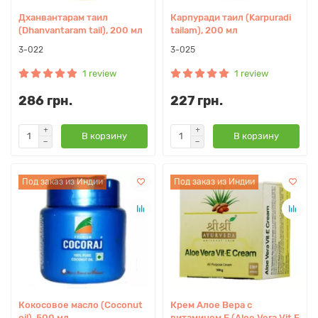
Дханвантарам таил
Карпуради таил (Karpuradi
(Dhanvantaram tail), 200 мл
tailam), 200 мл
3-022
3-025
1 review
1 review
286 грн.
227 грн.
В корзину
В корзину
Под заказ из Индии
Под заказ из Индии
Кокосовое масло (Coconut
Крем Алое Вера с
oil), 500 мл
витамином Е (Aloe Vera Vit E