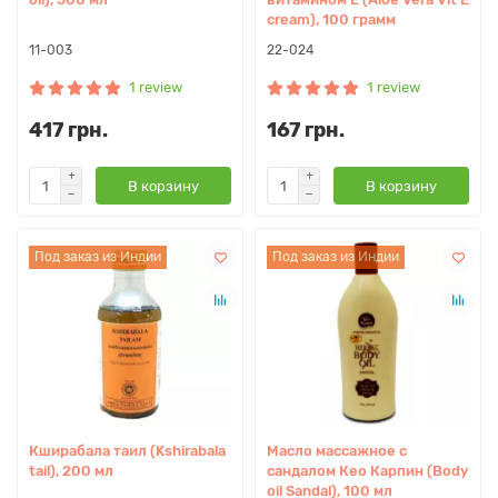
cream), 100 грамм
11-003
22-024
1 review
1 review
417 грн.
167 грн.
В корзину
В корзину
Под заказ из Индии
Под заказ из Индии
Кширабала таил (Kshirabala
Масло массажное с
tail), 200 мл
сандалом Кео Карпин (Body
oil Sandal), 100 мл