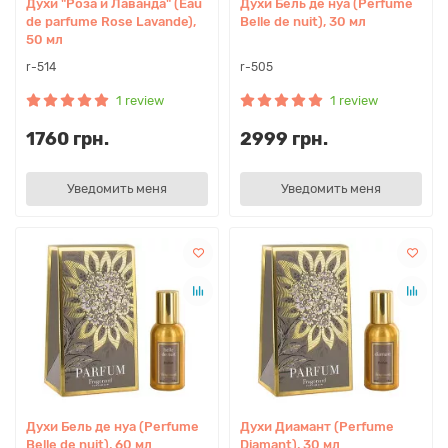
Духи "Роза и Лаванда" (Eau
Духи Бель де нуа (Perfume
de parfume Rose Lavande),
Belle de nuit), 30 мл
50 мл
r-514
r-505
1 review
1 review
1760 грн.
2999 грн.
Уведомить меня
Уведомить меня
Духи Бель де нуа (Perfume
Духи Диамант (Perfume
Belle de nuit), 60 мл
Diamant), 30 мл