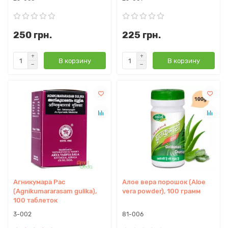
250 грн.
225 грн.
В корзину
В корзину
Агникумара Рас
Алое вера порошок (Aloe
(Agnikumararasam gulika),
vera powder), 100 грамм
100 таблеток
3-002
81-006