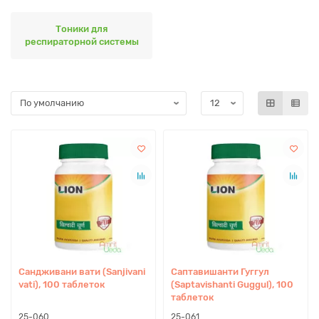
Тоники для
респираторной системы
Сандживани вати (Sanjivani
Саптавишанти Гуггул
vati), 100 таблеток
(Saptavishanti Guggul), 100
таблеток
25-060
25-061