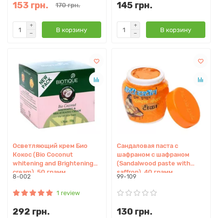
153 грн.
145 грн.
170 грн.
В корзину
В корзину
Осветляющий крем Био
Сандаловая паста с
Кокос (Bio Coconut
шафраном с шафраном
whitening and Brightening
(Sandalwood paste with
cream), 50 грамм
saffron), 40 грамм
8-002
99-109
1 review
292 грн.
130 грн.