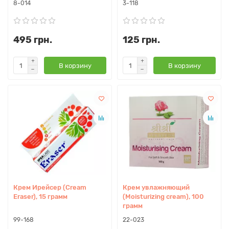
8-014
3-118
495 грн.
125 грн.
В корзину
В корзину
Крем Ирейсер (Cream
Крем увлажняющий
Eraser), 15 грамм
(Moisturizing cream), 100
грамм
99-168
22-023