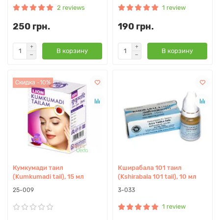
2 reviews
1 review
250 грн.
190 грн.
В корзину
В корзину
Скидка -10%
Кумкумади таил
Кширабала 101 таил
(Kumkumadi tail), 15 мл
(Kshirabala 101 tail), 10 мл
25-009
3-033
1 review