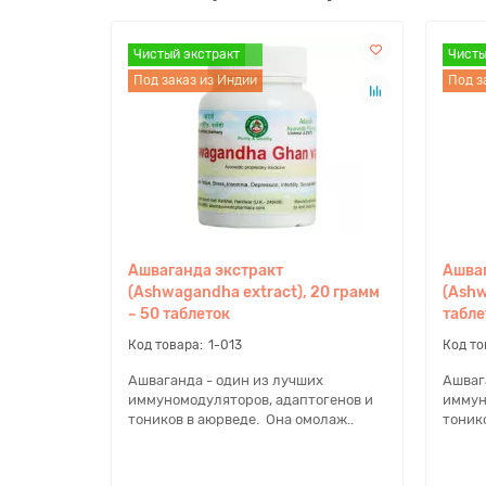
Показания:
Чистый экстракт
Чистый экстракт
Чисты
Чисты
– СДВГ
Под заказ из Индии
Под з
– Улучшение когнитивной функции
– Нерегулярный цикл
– Афродизиак
– Тоник для матки
– Невроз, неврастения, истерия
– Адаптоген
– Паркинсонизм
Ашваганда экстракт
Ашваг
– Вирусные заболевания
(Ashwagandha extract), 20 грамм
(Ashw
– Онкологические заболевания
~ 50 таблеток
табле
– Дистрофия, слабость мышц
1-013
– Мужское бесплодие
– Женское бесплодие
Ашваганда - один из лучших
Ашваг
иммуномодуляторов, адаптогенов и
иммун
– Нервное истощение
тоников в аюрведе. Она омолаж..
тоник
– Подагра
– Тоник для печени
– Язва желудка