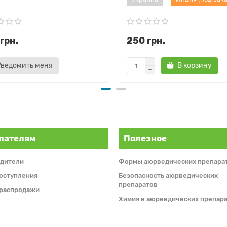
грн.
250 грн.
Уведомить меня
В корзину
ция
ть к зачатию
пателям
Полезное
дители
Формы аюрведических препара
оступления
Безопасность аюрведических
препаратов
 распродажи
Химия в аюрведических препара