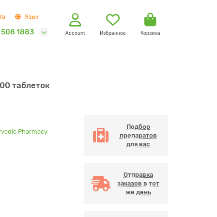
та
Язык
 508 1883
Account
Избранное
Корзина
100 таблеток
Подбор
rvedic Pharmacy
препаратов
для вас
Отправка
заказов в тот
же день