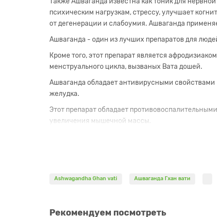
Также Ашваганда известна как тоник для нервной
психическим нагрузкам, стрессу, улучшает когни
от дегенерации и слабоумия. Ашваганда применя
Ашваганда - один из лучших препаратов для люд
Кроме того, этот препарат является афродизиако
менструального цикла, вызваных Вата дошей.
Ашваганда обладает антивирусными свойствами и
желудка.
Этот препарат обладает противовоспалительными
увеличения мышечной массы.
Ашваганда является тоником для печени, сердца
Экстракт Ашваганды применяется в комплексном 
Ashwagandha Ghan vati
Ашваганда Гхан вати
Гхан - чистый экстракт (выпаренный настой) - с
благодаря чему этот препарат имеет очень высо
месяцы, а результат действия препарата заметен 
Рекомендуем посмотреть