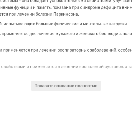
 системы - она обладает успокоительными свойствами, улучшае
тивные функции и память, показана при синдроме дефицита вним
ется при лечении болезни Паркинсона.
ей, испытывающих большие физические и ментальные нагрузки.
м, применяется для лечения мужского и женского бесплодия, пол
 применяется при лечении респираторных заболеваний, особен
 свойствами и применяется в лечении воспалений суставов, а т
, снижает артериальное давление, особенно вызванное психичес
Показать описание полностью
лечении диабета и онкологических заболеваний.
амая эффективная форма препарата. Адарш Аюрведик производит 
кую эффективность. При использовании концентрированных препа
практически сразу.