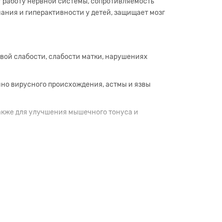
т работу нервной системы, сопротивляемость
ания и гиперактивности у детей, защищает мозг
овой слабости, слабости матки, нарушениях
но вирусного происхождения, астмы и язвы
акже для улучшения мышечного тонуса и
кими нагрузками.
Ашваганда екстракт из свежего растения,
ратов лечение не растягивается на многие