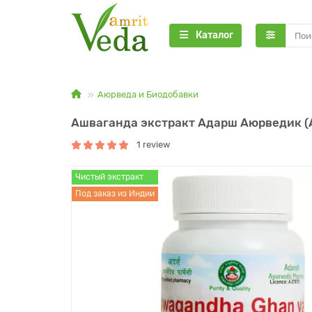
Каталог
Аюрведа и Биодобавки
Ашваганда экстракт Адарш Аюрведик (As
1 review
Чистый экстракт
Под заказ из Индии