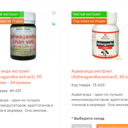
й экстракт
й экстракт
Чистый экстракт
Чистый экстракт
аказ из Индии
Под заказ из Индии
Под заказ из Индии
анда экстракт
Ашваганда экстракт
agandha extract), 90
(Ashwagandha extract), 60 
ток - 34 грамма
73-003
69-021
Ашваганда - один из лучших
иммуномодуляторов, адаптоген
анда - один из лучших
тоников в аюрведе. Она омолаж
омодуляторов, адаптогенов и
ов в аюрведе. Она омолаж..
* Выберите склад
Украина
Индия (под зака