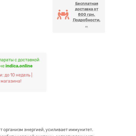
Бесплатная
доставка от
800 грн.
Подробности.
..
параты с доставкой
ине
indica.online
: до 10 недель |
 магазина!
т организм энергией, усиливает иммунитет.