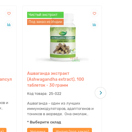
Чистый экстракт
Чистый эк
Чистый эк
Под заказ из Индии
Под заказ
Под заказ
Ашваганда экстракт
Ашваганд
капсул
(Ashwagandha extract), 100
(Ashwaga
таблеток - 30 грамм
таблеток
25-022
ов и
Ашваганда - один из лучших
Ашваганда
..
иммуномодуляторов, адаптогенов и
иммуномод
тоников в аюрведе. Она омолаж..
тоников в
* Выберите склад
* Выберит
з)
Украина
Индия (под заказ)
Украина