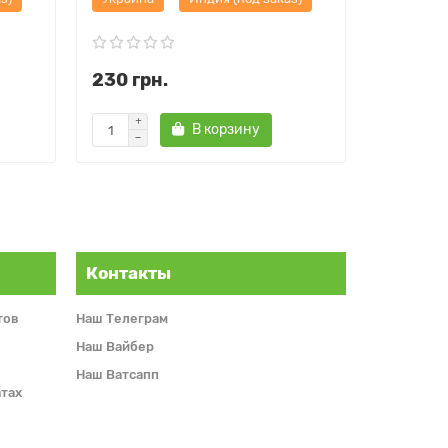
230 грн.
235 гр
В корзину
Контакты
тов
Наш Телеграм
Наш Вайбер
Наш Ватсапп
тах