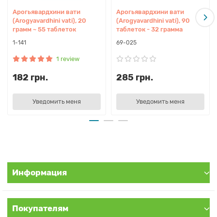
Арогьявардхини вати
Арогьявардхини вати
(Arogyavardhini vati), 20
(Arogyavardhini vati), 90
грамм ~ 55 таблеток
таблеток - 32 грамма
Показания:
1-141
69-025
– Аутоиммунный тиреоидит
1 review
– Желчегонное
182 грн.
285 грн.
– Дерматит, раздражение кожи
– Метеоризм
– Очищение кишечника
Уведомить меня
Уведомить меня
– Очищение печени
– Очищение крови
– Гепатопротектор
– Низкий гемоглобин
– Лишний вес
– Гепатит
Информация
– Гипотериоз
– Проблемная кожа
– Акнe
Покупателям
– Повышенный холестерин