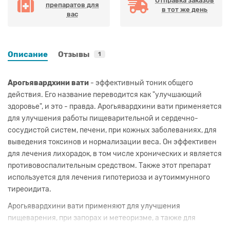
Отправка заказов
препаратов для
в тот же день
вас
Описание
Отзывы
1
Арогьявардхини вати
- эффективный тоник общего
действия. Его название переводится как "улучшающий
здоровье", и это - правда. Арогьявардхини вати применяется
для улучшения работы пищеварительной и сердечно-
сосудистой систем, печени, при кожных заболеваниях, для
выведения токсинов и нормализации веса. Он эффективен
для лечения лихорадок, в том числе хронических и является
противовоспалительным средством. Также этот препарат
используется для лечения гипотериоза и аутоиммунного
тиреоидита.
Арогьявардхини вати применяют для улучшения
пищеварения, при запорах и метеоризме, а также для
нормализации веса. Этот препарат является тоником для