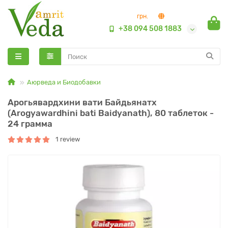
грн.
+38 094 508 1883
Аюрведа и Биодобавки
Арогьявардхини вати Байдьянатх
(Arogyawardhini bati Baidyanath), 80 таблеток -
24 грамма
1 review