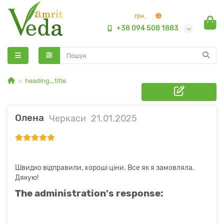
грн.
+38 094 508 1883
heading_title
Олена
Черкаси
21.01.2025
Швидко відправили, хороші ціни. Все як я замовляла.
Дякую!
The administration's response: