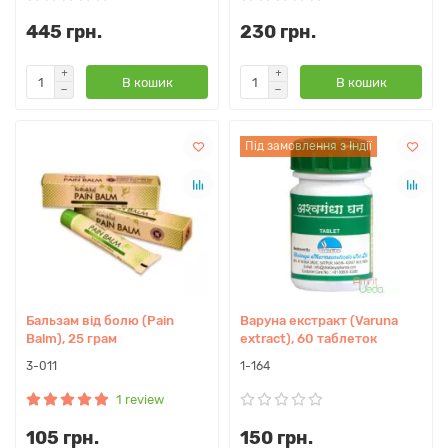
445 грн.
230 грн.
В кошик
В кошик
Під замовлення з Індії
Бальзам від болю (Pain
Варуна екстракт (Varuna
Balm), 25 грам
extract), 60 таблеток
3-011
1-164
1 review
105 грн.
150 грн.