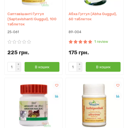
Саптавішанті Гуггул
Абха Гуггул (Abha Guggul),
(Saptavishanti Guggul), 100
60 таблеток
таблеток
25-061
89-004
1 review
225 грн.
175 грн.
В кошик
В кошик