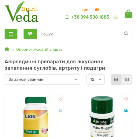
грн.
+38 094 508 1883
Опорно-руховий апарат
Аюрведичні препарати для лікування
запалення суглобів, артриту і подагри