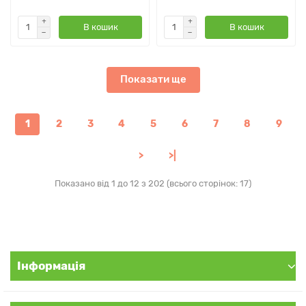
В кошик
В кошик
Показати ще
1
2
3
4
5
6
7
8
9
>
>|
Показано від 1 до 12 з 202 (всього сторінок: 17)
Інформація