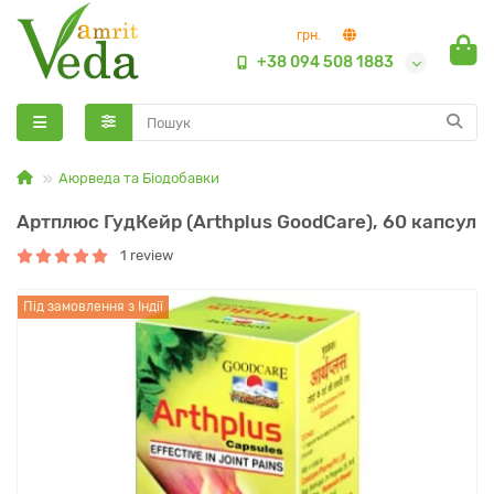
грн.
+38 094 508 1883
Аюрведа та Біодобавки
Артплюс ГудКейр (Arthplus GoodCare), 60 капсул
1 review
Під замовлення з Індії