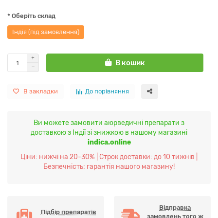
* Оберіть склад
Індія (під замовлення)
В кошик
В закладки
До порівняння
Ви можете замовити аюрведичні препарати з
доставкою з Індії зі знижкою в нашому магазині
indica.online
Ціни: нижчі на 20-30% | Строк доставки: до 10 тижнів |
Безпечність: гарантія нашого магазину!
Відправка
Підбір препаратів
замовлень того ж