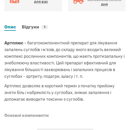
для вас
дня
Опис
Відгуки
1
Артплюс
– багатокомпонентний препарат для лікування
запалень суглобів і м'язів, до складу якого входить великий
комплекс рослинних компонентів, що мають протизапальну і
знеболюючу властивості. Цей препарат ефективний для
лікування більшості захворювань і запальних процесів в
суглобах - артриту, подагри, ішіасу і т. п.
Артплюс дозволяє в короткий термін з початку прийому
зняти біль і набряклість у суглобах, знімає запалення і
допомагає виводити токсини з суглобів.
Основні компоненти:
- Йогарадж Гуггул - найвідоміший в аюрведі препарат для