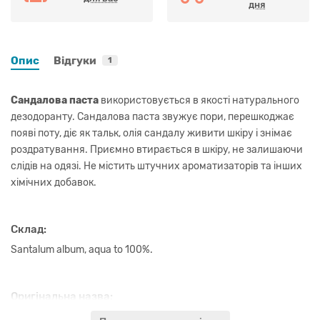
дня
Опис
Відгуки
1
Сандалова паста
використовується в якості натурального
дезодоранту. Сандалова паста звужує пори, перешкоджає
появі поту, діє як тальк, олія сандалу живити шкіру і знімає
роздратування. Приємно втирається в шкіру, не залишаючи
слідів на одязі. Не містить штучних ароматизаторів та інших
хімічних добавок.
Склад:
Santalum album, aqua to 100%.
Оригінальна назва:
Chandan tika Hari Darshan.