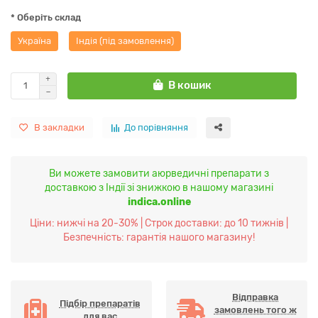
* Оберіть склад
Україна
Індія (під замовлення)
В кошик
В закладки
До порівняння
Ви можете замовити аюрведичні препарати з
доставкою з Індії зі знижкою в нашому магазині
indica.online
Ціни: нижчі на 20-30% | Строк доставки: до 10 тижнів |
Безпечність: гарантія нашого магазину!
Відправка
Підбір препаратів
замовлень того ж
для вас