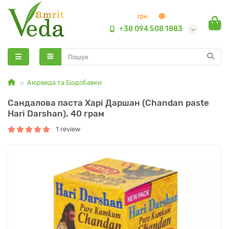
грн.
+38 094 508 1883
Аюрведа та Біодобавки
Сандалова паста Харі Даршан (Chandan paste
Hari Darshan), 40 грам
1 review