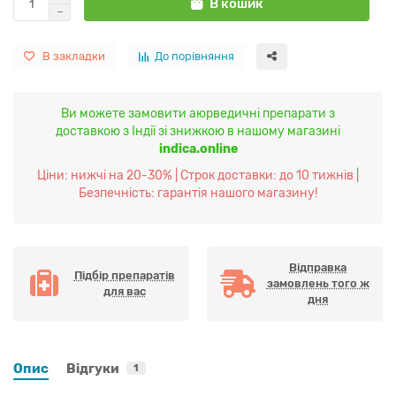
В кошик
В закладки
До порівняння
Ви можете замовити аюрведичні препарати з
доставкою з Індії зі знижкою в нашому магазині
indica.online
Ціни: нижчі на 20-30% | Строк доставки: до 10 тижнів |
Безпечність: гарантія нашого магазину!
Відправка
Підбір препаратів
замовлень того ж
для вас
дня
Опис
Відгуки
1