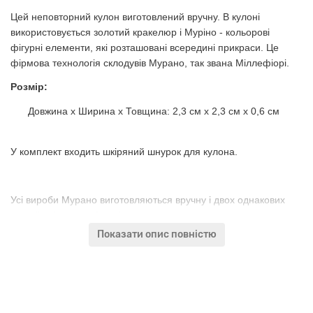
Цей неповторний кулон виготовлений вручну. В кулоні
використовується золотий кракелюр і Муріно - кольорові
фігурні елементи, які розташовані всередині прикраси. Це
фірмова технологія склодувів Мурано, так звана Міллефіорі.
Розмір:
Довжина х Ширина х Товщина: 2,3 см х 2,3 см х 0,6 см
У комплект входить шкіряний шнурок для кулона.
Усі вироби Мурано виготовляються вручну і двох однакових
виробів ніколи не буває!
Показати опис повністю
Примітка:
Ми намагаємося передавати на фото кольору
виробів максимально точно, але тим не менш, оригінальний
колір може трохи відрізнятися за різних налаштувань екранів.