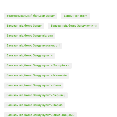
Спосіб застосування:
Болетамувальний бальзам Занду
Zandu Pain Balm
- Біль у м'язах, розтягнення, удари - нанести тонким
Бальзам від болю Занду
Бальзам від болю Занду купити
шаром на уражену ділянку і втирати бальзам масажними
рухами.
Бальзам від болю Занду відгуки
- Ревматичні, артрозные болю - втирати в шкіру легкими
Бальзам від болю Занду властивості
масажними рухами.
Бальзам від болю Занду купити
- При головному болю - нанести тонким шаром на шкіру
лоба і в області скронь, втирати легкими рухами.
Бальзам від болю Занду купити Запоріжжя
- Перед фізичними навантаженнями м'язів - робити
Бальзам від болю Занду купити Миколаїв
масаж з невеликою кількістю бальзаму, за кілька хвилин
до тренування.
Бальзам від болю Занду купити Львів
Бальзам від болю Занду купити Чернівці
Оригінальна назва:
Бальзам від болю Занду купити Харків
Pain balm Zandu.
Бальзам від болю Занду купити Хмельницький