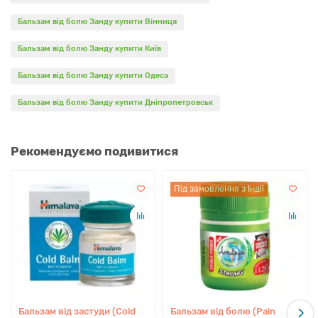
Бальзам від болю Занду купити Вінниця
У нас Ви можете купити оригінальний Бальзам від болю
Занду за вигідною ціною!
Бальзам від болю Занду купити Київ
Бальзам від болю Занду купити Одеса
Цей препарат не є лікарським засобом алопатичної
Бальзам від болю Занду купити Дніпропетровськ
медицини. В Україні він відноситься до біодобавок і може
розглядатися лише як доповнення до раціону харчування.
Вся інформація щодо лікування захворювань цим
Рекомендуємо подивитися
препаратом заснована на знаннях Аюрведи, фітотерапії та
нутріциології не підтверджена Міністерством охорони
здоров'я або іншими компетентними організаціями і може
Під замовлення з Індії
бути використана лише довідково.
Бальзам від застуди (Cold
Бальзам від болю (Pain