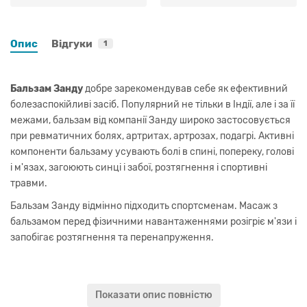
Опис
Відгуки
1
Бальзам Занду
добре зарекомендував себе як ефективний
болезаспокійливі засіб. Популярний не тільки в Індії, але і за її
межами, бальзам від компанії Занду широко застосовується
при ревматичних болях, артритах, артрозах, подагрі. Активні
компоненти бальзаму усувають болі в спині, попереку, голові
і м'язах, загоюють синці і забої, розтягнення і спортивні
травми.
Бальзам Занду
відмінно підходить спортсменам. Масаж з
бальзамом перед фізичними навантаженнями розігріє м'язи і
запобігає розтягнення та перенапруження.
Склад
: основа бальзаму вазелін, ефірна олія грушанка,
Показати опис повністю
ментол.