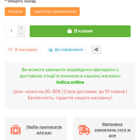
* Оберіть склад
Україна
Індія (під замовлення)
В кошик
В закладки
До порівняння
Ви можете замовити аюрведичні препарати з
доставкою з Індії зі знижкою в нашому магазині
indica.online
Ціни: нижчі на 20-30% | Строк доставки: до 10 тижнів |
Безпечність: гарантія нашого магазину!
Відправка
Підбір препаратів
замовлень того ж
для вас
дня