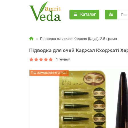
Каталог
Підводка для очей Каджал (Kajal), 2,5 грама
Підводка для очей Каджал Кходжаті Херба
1 review
Під замовлення з Індії