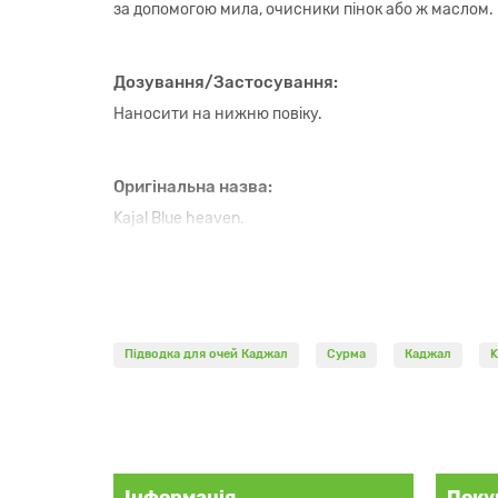
за допомогою мила, очисники пінок або ж маслом.
Дозування/Застосування:
Наносити на нижню повіку.
Оригінальна назва:
Kajal Blue heaven.
В нашому магазині Ви можете купити оригінальну 
Каджал
- натуральна підводка для очей з сурмою.
Підводка для очей Каджал
Сурма
Каджал
K
Підфарбовування очей на ніч сурмою покращує зір,
очей відтіняється, він стає більш насиченим і яс
за допомогою мила, очисники пінок або ж маслом.
Дозування/Застосування:
Інформація
Поку