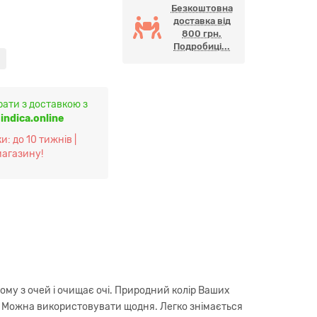
Безкоштовна
доставка від
800 грн.
Подробиці...
ати з доставкою з
і
indica.online
и: до 10 тижнів |
магазину!
ому з очей і очищає очі. Природний колір Ваших
ів. Можна використовувати щодня. Легко знімається