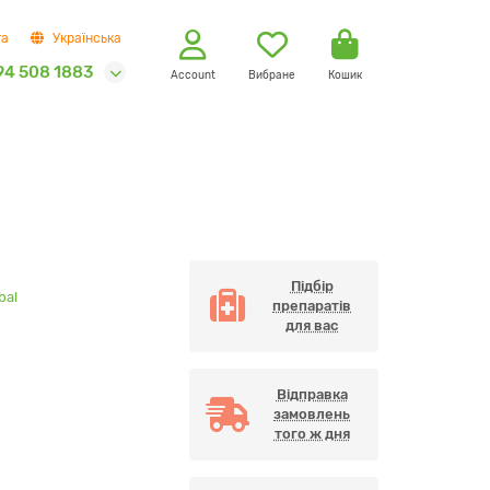
та
Українська
94 508 1883
Account
Вибране
Кошик
Підбір
bal
препаратів
для вас
Відправка
замовлень
того ж дня