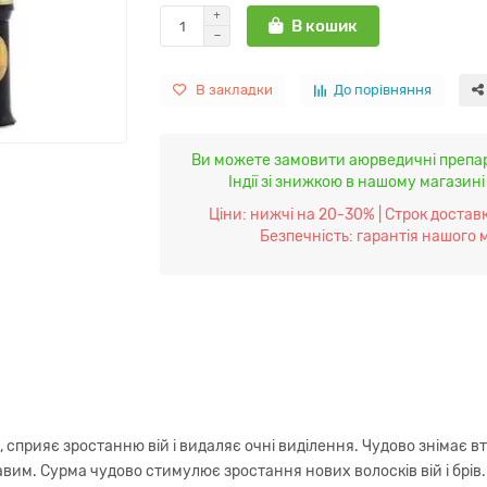
В кошик
В закладки
До порівняння
Ви можете замовити аюрведичні препар
Індії зі знижкою в нашому магазин
Ціни: нижчі на 20-30% | Строк доставк
Безпечність: гарантія нашого 
 сприяє зростанню вій і видаляє очні виділення. Чудово знімає вт
кравим. Сурма чудово стимулює зростання нових волосків вій і бр