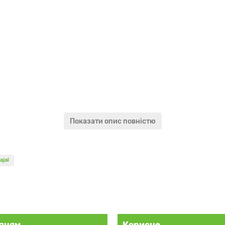
Показати опис повністю
підводку для очей Каджал Блю Хевен за вигідною ціною!
ajal
 сприяє зростанню вій і видаляє очні виділення. Чудово знімає вт
кравим. Сурма чудово стимулює зростання нових волосків вій і бр
пцям
Корисне