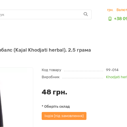
грн.
Валю
+38 0
лс (Kajal Khodjati herbal), 2,5 грама
Код товару
99-014
Виробник
Khodjati her
48 грн.
* Оберіть склад
Індія (під замовлення)