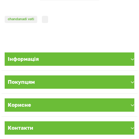
хвороб, викликаних дисбалансом Піта та Капха дош.
chandanadi vati
Показання:
– Печіння при сечовипусканні
– Цистит, уретрит, інфекції сечовивідної системи
– Дизурія
– Пієлонефрит, запалення нирок
Інформація
– Вагинит, кольпіт, інфекції жіночих статевих органів
– Гонорея
– Діабет
Покупцям
– Слабке травлення, диспепсія
– Порушення обміну речовин (метаболізму)
– Очищення печінки
– Очищення крові
Корисне
– Поганий кровообіг
Контакти
Вплив на доші: