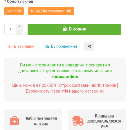
* Оберіть склад
Україна
Індія (під замовлення)
В кошик
В закладки
До порівняння
Ви можете замовити аюрведичні препарати з
доставкою з Індії зі знижкою в нашому магазині
indica.online
Ціни: нижчі на 20-30% | Строк доставки: до 10 тижнів |
Безпечність: гарантія нашого магазину!
Відправка
Підбір препаратів
замовлень того ж
для вас
дня