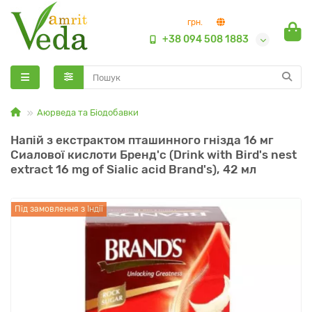
грн.
+38 094 508 1883
Аюрведа та Біодобавки
Напій з екстрактом пташинного гнізда 16 мг
Сиалової кислоти Бренд'с (Drink with Bird's nest
extract 16 mg of Sialic acid Brand's), 42 мл
Під замовлення з Індії