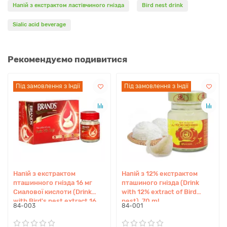
Напій з екстрактом ластівчиного гнізда
Bird nest drink
Захисту клітин від окисного стресу
Sialic acid beverage
Виробництво за японськими технологіями Suntory гарантує
максимальну чистоту та біодоступність усіх активних
компонентів, що забезпечує їх ефективне засвоєння
Рекомендуємо подивитися
організмом.
Під замовлення з Індії
Під замовлення з Індії
Під замовлення з Індії
Під замовлення з Індії
Склад
Collocalia spp. nest extract (0.9g/100мл - 16 mg Sialic acid)
Saccharum officinarum
Aqua
Застосування
1 банка 1 раз на добу. Перед вживанням добре струсити.
Напій з екстрактом
Напій з 12% екстрактом
Для кращого засвоєння рекомендується вживати в
пташинного гнізда 16 мг
пташиного гнізда (Drink
Сиалової кислоти (Drink
with 12% extract of Bird
першій половині дня або згідно рекомендацій косметолога
with Bird's nest extract 16
nest), 70 ml
чи нутріціолога.
84-003
84-001
mg of Sialic acid), 6x42 мл