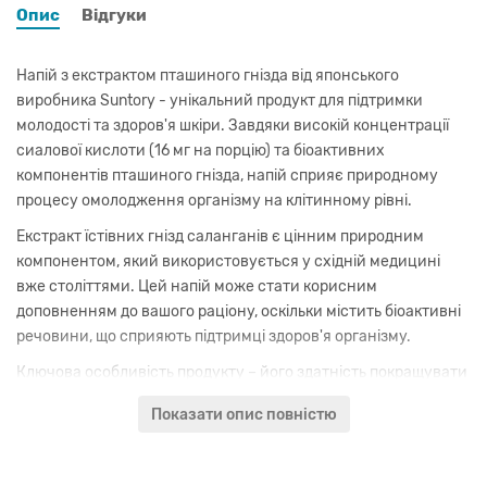
Опис
Відгуки
Напій з екстрактом пташиного гнізда від японського
виробника Suntory - унікальний продукт для підтримки
молодості та здоров'я шкіри. Завдяки високій концентрації
сиалової кислоти (16 мг на порцію) та біоактивних
компонентів пташиного гнізда, напій сприяє природному
процесу омолодження організму на клітинному рівні.
Екстракт їстівних гнізд саланганів є цінним природним
компонентом, який використовується у східній медицині
вже століттями. Цей напій може стати корисним
доповненням до вашого раціону, оскільки містить біоактивні
речовини, що сприяють підтримці здоров'я організму.
Ключова особливість продукту – його здатність покращувати
стан шкіри за рахунок:
Показати опис повністю
Стимуляції вироблення колагену та еластину
Підвищення гідратації та еластичності шкіри
Зменшення видимості дрібних зморшок