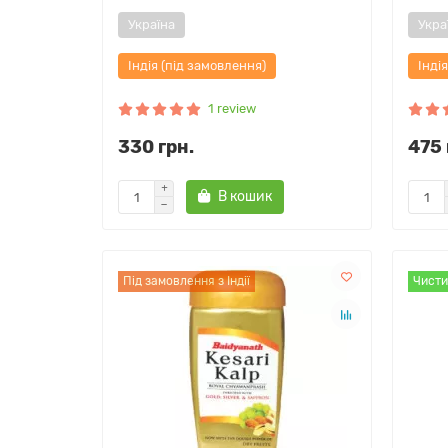
Україна
Укра
Індія (під замовлення)
Інді
1 review
330 грн.
475 
В кошик
Під замовлення з Індії
Чисти