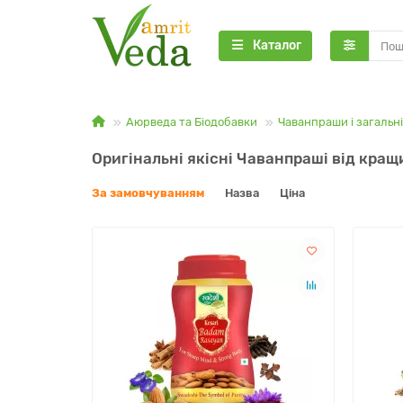
Каталог
Аюрведа та Біодобавки
Чаванпраши і загальні
Оригінальні якісні Чаванпраші від кращи
За замовчуванням
Назва
Ціна