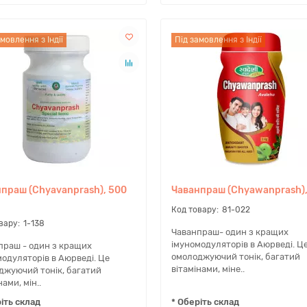
мовлення з Індії
Під замовлення з Індії
праш (Chyavanprash), 500
Чаванпраш (Chyawanprash), 
81-022
1-138
Чаванпраш- один з кращих
імуномодуляторів в Аюрведі. Ц
праш - один з кращих
омолоджуючий тонік, багатий
одуляторів в Аюрведі. Це
вітамінами, міне..
джуючий тонік, багатий
нами, мін..
іть склад
* Оберіть склад