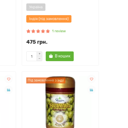
Україна
Індія (під замовлення)
1 review
475 грн.
В кошик
Під замовлення з Індії