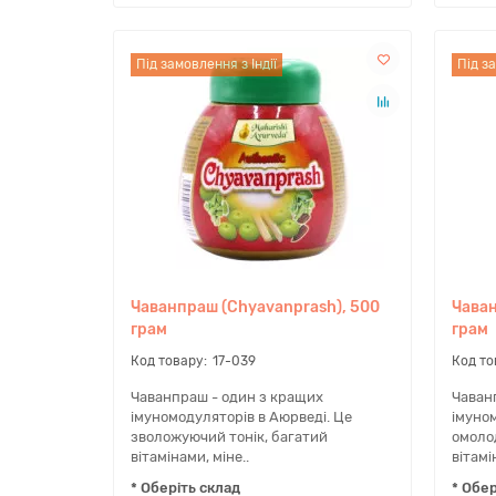
Під замовлення з Індії
Під за
Чаванпраш (Chyavanprash), 500
Чаван
грам
грам
17-039
Чаванпраш - один з кращих
Чаван
імуномодуляторів в Аюрведі. Це
імуном
зволожуючий тонік, багатий
омоло
вітамінами, міне..
вітамі
* Оберіть склад
* Обер