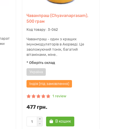
Чаванпраш (Chyavanaprasam),
500 грам
3-062
епарат
Чаванпраш - один з кращих
еми
імуномодуляторів в Аюрведі. Це
зволожуючий тонік, багатий
вітамінами, міне..
* Оберіть склад
Україна
Індія (під замовлення)
1 review
477 грн.
В кошик