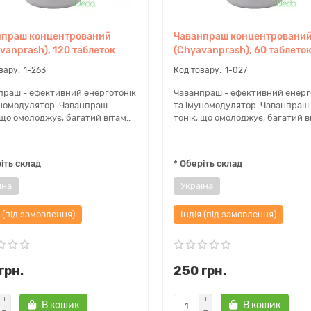
нпраш концентрований
Чаванпраш концентровани
vanprash), 120 таблеток
(Chyavanprash), 60 таблето
1-263
1-027
праш - ефективний енерготонік
Чаванпраш - ефективний енерг
уномодулятор. Чаванпраш -
та імуномодулятор. Чаванпраш 
 що омолоджує, багатий вітам..
тонік, що омолоджує, багатий ві
іть склад
* Оберіть склад
їна
Україна
я (під замовлення)
Індія (під замовлення)
грн.
250 грн.
В кошик
В кошик