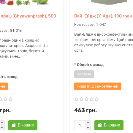
праш (Chyawanprash), 500
Вай-Ейдж (Y-Age), 100 грам
1-047
81-013
Вай-Ейдж є високоефективним
тоніком для організму. Цей пр
праш- один з кращих
стимулює роботу імунної сист
одуляторів в Аюрведі. Це
орга..
джуючий тонік, багатий
нами, міне..
* Оберіть склад
Україна
іть склад
їна
Індія (під замовлення)
грн.
463 грн.
В кошик
В кошик