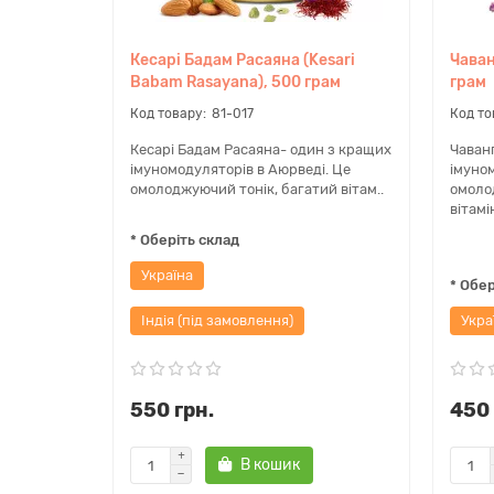
Кесарі Бадам Расаяна (Kesari
Чаван
Babam Rasayana), 500 грам
грам
81-017
Кесарі Бадам Расаяна- один з кращих
Чаван
імуномодуляторів в Аюрведі. Це
імуном
омолоджуючий тонік, багатий вітам..
омоло
вітамі
* Оберіть склад
Україна
* Обер
Індія (під замовлення)
Укра
550 грн.
450 
В кошик