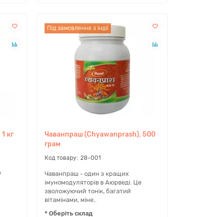
Під замовлення з Індії
1 кг
Чаванпраш (Chyawanprash), 500
грам
28-001
е
Чаванпраш - один з кращих
імуномодуляторів в Аюрведі. Це
зволожуючий тонік, багатий
вітамінами, міне..
* Оберіть склад