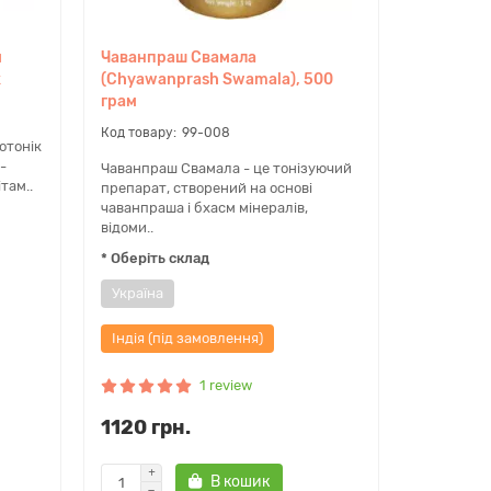
й
Чаванпраш Свамала
к
(Chyawanprash Swamala), 500
грам
99-008
отонік
-
Чаванпраш Свамала - це тонізуючий
там..
препарат, створений на основі
чаванпраша і бхасм мінералів,
відоми..
* Оберіть склад
Україна
Індія (під замовлення)
1 review
1120 грн.
В кошик