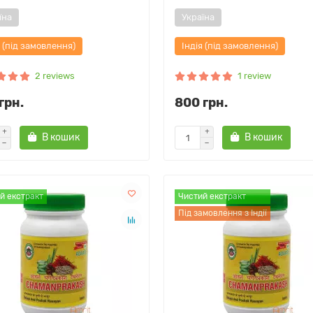
їна
Україна
я (під замовлення)
Індія (під замовлення)
2 reviews
1 review
грн.
800 грн.
В кошик
В кошик
й екстракт
Чистий екстракт
Під замовлення з Індії