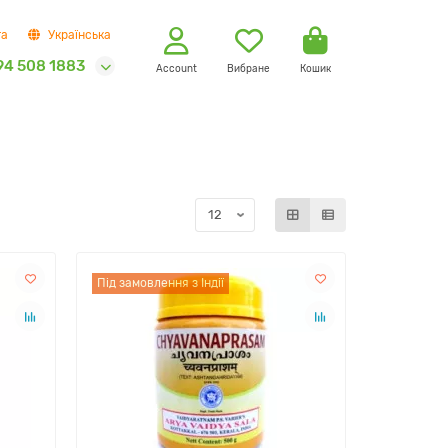
та
Українська
94 508 1883
Account
Вибране
Кошик
Під замовлення з Індії