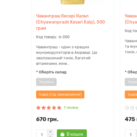
Чаванпраш Кесарі Кальп
Чава
(Chyawanprash Kesari Kalp), 500
(Chya
грам
6-050
Чаван
та ім
Чаванпраш - один з кращих
тонік,
імуномодуляторів в Аюрведі. Це
зволожуючий тонік, багатий
вітамінами, міне..
* Оберіть склад
* Обер
Україна
Укра
Індія (під замовлення)
Інді
1 review
670 грн.
475 
В кошик