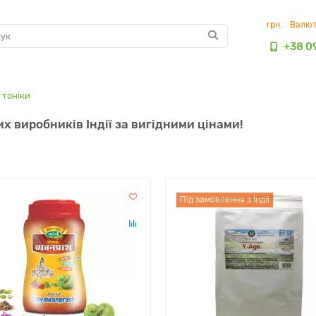
грн.
Валю
+38 0
 тоніки
х виробників Індії за вигідними цінами!
Під замовлення з Індії