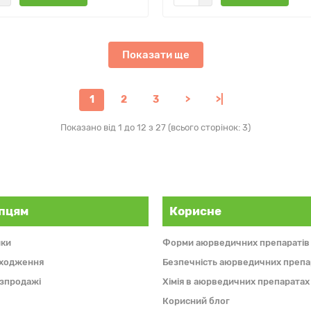
Показати ще
1
2
3
>
>|
Показано від 1 до 12 з 27 (всього сторінок: 3)
пцям
Корисне
ки
Форми аюрведичних препаратів
дходження
Безпечність аюрведичних препа
розпродажі
Хімія в аюрведичних препаратах
Корисний блог