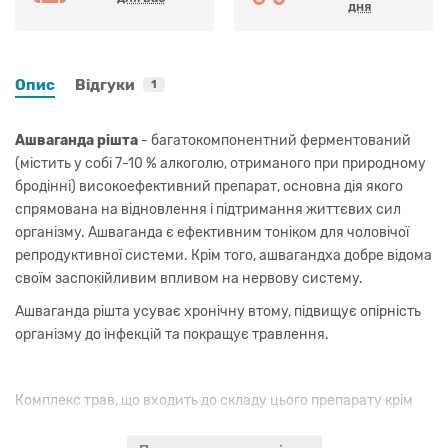
дня
Опис
Відгуки
1
Ашваганда рішта
- багатокомпонентний ферментований
(містить у собі 7-10 % алкоголю, отриманого при природному
бродінні) високоефективний препарат, основна дія якого
спрямована на відновлення і підтримання життєвих сил
організму. Ашваганда є ефективним тоніком для чоловічої
репродуктивної системи. Крім того, ашвагандха добре відома
своїм заспокійливим впливом на нервову систему.
Ашваганда рішта усуває хронічну втому, підвищує опірність
організму до інфекцій та покращує травлення.
Комплекс трав, що входить до складу цього препарату крім
ашвагандхи, посилює і доповнює дію основного компонента.