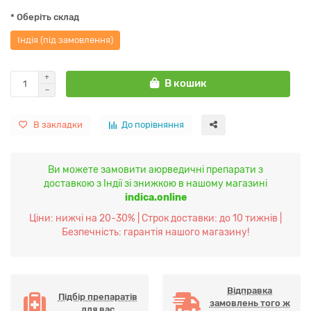
* Оберіть склад
Індія (під замовлення)
В кошик
В закладки
До порівняння
Ви можете замовити аюрведичні препарати з
доставкою з Індії зі знижкою в нашому магазині
indica.online
Ціни: нижчі на 20-30% | Строк доставки: до 10 тижнів |
Безпечність: гарантія нашого магазину!
Відправка
Підбір препаратів
замовлень того ж
для вас