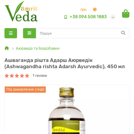
грн.
+38 094 508 1883
Аюрведа та Біодобавки
Ашваганда рішта Адарш Аюрведік
(Ashwagandha rishta Adarsh Ayurvedic), 450 мл
1 review
Під замовлення з Індії