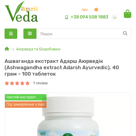
грн.
+38 094 508 1883
Аюрведа та Біодобавки
Ашваганда екстракт Адарш Аюрведік
(Ashwagandha extract Adarsh Ayurvedic), 40
грам ~ 100 таблеток
1 review
Чистий екстракт
Під замовлення з Індії