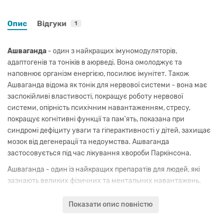
Опис
Відгуки
1
Ашваганда
- один з найкращих імуномодуляторів,
адаптогенів та тоніків в аюрведі. Вона омолоджує та
наповнює організм енергією, посилює імунітет. Також
Ашваганда відома як тонік для нервової системи - вона має
заспокійливі властивості, покращує роботу нервової
системи, опірність психічним навантаженням, стресу,
покращує когнітивні функції та пам'ять, показана при
синдромі дефіциту уваги та гіперактивності у дітей, захищає
мозок від дегенерації та недоумства. Ашваганда
застосовується під час лікування хвороби Паркінсона.
Ашваганда - один із найкращих препаратів для людей, які
зазнають великих фізичних та ментальних навантажень.
Крім того, цей препарат є афродизіаком, застосовується для
Показати опис повністю
лікування чоловічої та жіночої безплідності, статевої
слабкості, слабкості матки, порушеннях менструального