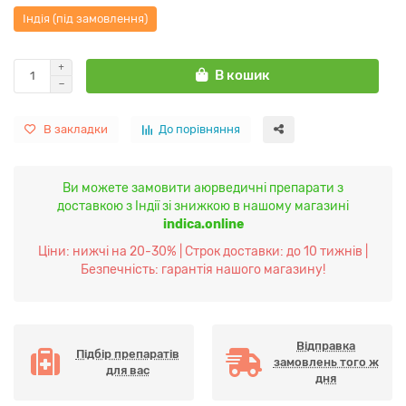
Індія (під замовлення)
В кошик
В закладки
До порівняння
Ви можете замовити аюрведичні препарати з
доставкою з Індії зі знижкою в нашому магазині
indica.online
Ціни: нижчі на 20-30% | Строк доставки: до 10 тижнів |
Безпечність: гарантія нашого магазину!
Відправка
Підбір препаратів
замовлень того ж
для вас
дня