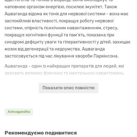
наповнює організм енергією, посилює імунітет. Також
Ашваганда відома як тонік для нервової системи - вона має
заспокійливі властивості, покращує роботу нервової
системи, опірність психічним навантаженням, стресу,
покращує когнітивні функції та пам'ять, показана при
синдромі дефіциту уваги та гіперактивності у дітей, захищає
мозок від дегенерації та недоумства. Ашваганда
застосовується під час лікування хвороби Паркінсона.
Ашваганда - один із найкращих препаратів для людей, які
зазнають великих фізичних та ментальних навантажень.
Крім того, цей препарат є афродизіаком, застосовується для
Показати опис повністю
лікування чоловічої та жіночої безплідності, статевої
слабкості, слабкості матки, порушеннях менструального
циклу, спричинених Вата дошею.
Ashvagandha
Ашваганда має антивірусні властивості і застосовується при
лікуванні респіраторних захворювань, особливо вірусного
походження, астми та виразки шлунку.
Рекомендуємо подивитися