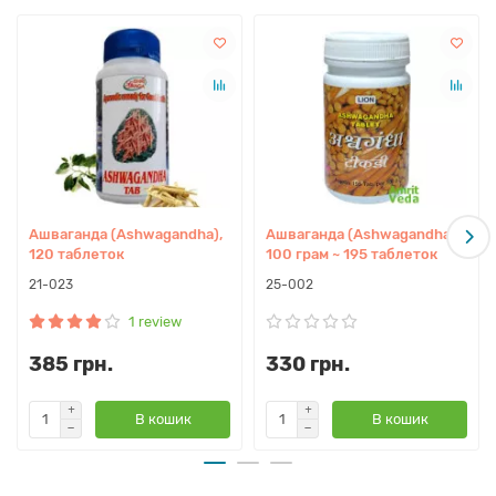
Цей препарат має протизапальні властивості та
застосовується у лікуванні запалень суглобів, а також для
покращення м'язового тонусу та збільшення м'язової маси.
Ашваганда є тоніком для печінки, серця, знижує
артеріальний тиск, особливо спричинений психічними
навантаженнями.
Екстракт Ашваганди застосовується у комплексному
Ашваганда (Ashwagandha),
Ашваганда (Ashwagandha),
лікуванні діабету та онкологічних захворювань.
120 таблеток
100 грам ~ 195 таблеток
21-023
25-002
Показання:
1 review
– СДУГ
385 грн.
330 грн.
– Поліпшення когнітивної функції
– Нерегулярний цикл
В кошик
В кошик
– Афродизіак
– Тонік для матки
– Невроз, неврастенія, істерія