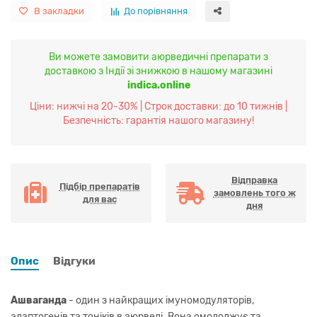
В закладки
До порівняння
Ви можете замовити аюрведичні препарати з
доставкою з Індії зі знижкою в нашому магазині
indica.online
Ціни: нижчі на 20-30% | Строк доставки: до 10 тижнів |
Безпечність: гарантія нашого магазину!
Відправка
Підбір препаратів
замовлень того ж
для вас
дня
Опис
Відгуки
Ашваганда
- один з найкращих імуномодуляторів,
адаптогенів та тоніків в аюрведі. Вона омолоджує та