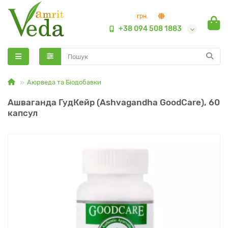
грн.
+38 094 508 1883
Аюрведа та Біодобавки
Ашваганда ГудКейр (Ashvagandha GoodCare), 60
капсул