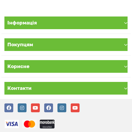
– Адаптоген
– Паркінсонізм
– Вірусні захворювання
– Онкологічні захворювання
Інформація
– Дистрофія, слабкість м'язів
– Чоловіче безпліддя
– Жіноче безпліддя
Покупцям
– Нервове виснаження
– Подагра
– Тонік для печінки
Корисне
– Виразка шлунку
– Артрити, ревматизм, запалення суглобів
– Ослаблення уваги, концентрації
Контакти
– Расаяна, омолодження організму
– Депресія
– Тонік для сердця
– Загальний тонік для організму
– Тонік для мозку
– Низький іммунітет, іммуномодулятор
– Посилення потенції, еректильна дисфункція