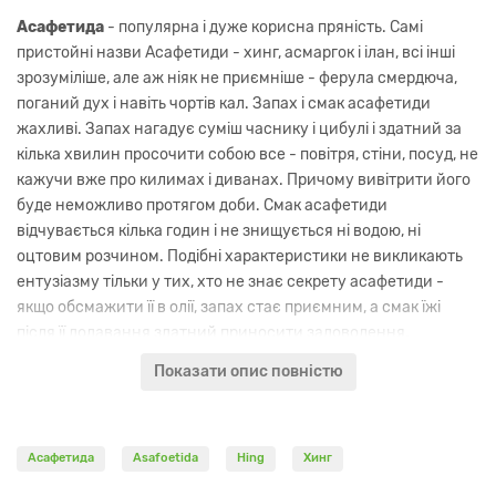
Асафетида
- популярна і дуже корисна пряність. Самі
пристойні назви Асафетиди - хинг, асмаргок і ілан, всі інші
зрозуміліше, але аж ніяк не приємніше - ферула смердюча,
поганий дух і навіть чортів кал. Запах і смак асафетиди
жахливі. Запах нагадує суміш часнику і цибулі і здатний за
кілька хвилин просочити собою все - повітря, стіни, посуд, не
кажучи вже про килимах і диванах. Причому вивітрити його
буде неможливо протягом доби. Смак асафетиди
відчувається кілька годин і не знищується ні водою, ні
оцтовим розчином. Подібні характеристики не викликають
ентузіазму тільки у тих, хто не знає секрету асафетиди -
якщо обсмажити її в олії, запах стає приємним, а смак їжі
після її додавання здатний приносити задоволення.
Показати опис повністю
У медицині асафетіду використовують для лікування
поліартриту, радикуліту, остеохондрозу, вона відновлює
гормональні функції надниркових і статевих залоз.
Застосовують її при істерії, вона має спазмолітичну,
Асафетида
Asafoetida
Hing
Хинг
заспокійливу і проносним властивостями. З давніх часів з її