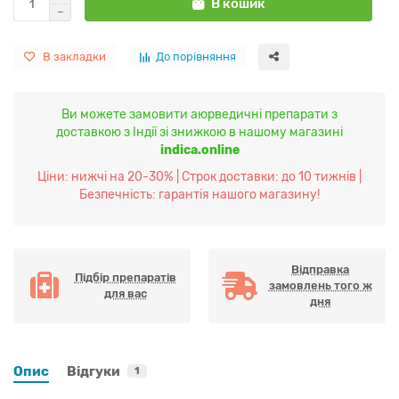
В кошик
В закладки
До порівняння
Ви можете замовити аюрведичні препарати з
доставкою з Індії зі знижкою в нашому магазині
indica.online
Ціни: нижчі на 20-30% | Строк доставки: до 10 тижнів |
Безпечність: гарантія нашого магазину!
Відправка
Підбір препаратів
замовлень того ж
для вас
дня
Опис
Відгуки
1