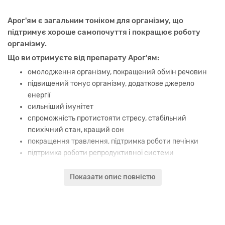
Арог'ям є загальним тоніком для організму, що
підтримує хороше самопочуття і покращює роботу
організму.
Що ви отримуєте від препарату Арог'ям:
омолодження організму, покращений обмін речовин
підвищений тонус організму, додаткове джерело
енергії
сильніший імунітет
спроможність протистояти стресу, стабільний
психічний стан, кращий сон
покращення травлення, підтримка роботи печінки
підтримка роботи репродуктивної системи
підтримка нормальної роботи сечовивідної системи
Показати опис повністю
Арог'ям складається з комбінації рослин, що благотворно
впливають загалом на весь організм. Цей препарат є
імуномодулятором, наповнює організм енергією, підтримує
хороше самопочуття.