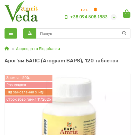
грн.
+38 094 508 1883
Аюрведа та Біодобавки
Арог'ям БАПС (Arogyam BAPS), 120 таблеток
Знижка -50%
Розпродаж
Під замовлення з Індії
Строк зберігання 11/2025