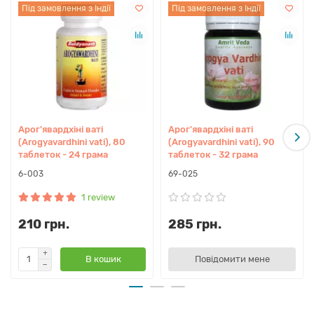
прийомі. Крім того, цей препарат є ефективним для
Під замовлення з Індії
Під замовлення з Індії
покращення стану проблемної шкіри та лікування шкірних
захворювань.
Опис властивостей Арог'явардхіні ваті зроблений нами на
основі класичних текстів і коментарів визнаних в Індії
аюрведичних лікарів.
Арог'явардхіні ваті
Арог'явардхіні ваті
(Arogyavardhini vati), 80
(Arogyavardhini vati), 90
таблеток - 24 грама
таблеток - 32 грама
Показання:
6-003
69-025
– Аутоімунний тиреоідит
1 review
– Жовчогінне
– Дерматит, подразнення шкіри
210 грн.
285 грн.
– Метеоризм
– Очищення кишковика
В кошик
Повідомити мене
– Очищення печінки
– Очищення крові
– Гепатопротектор