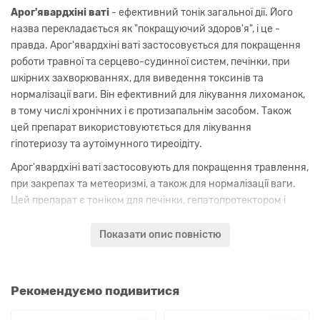
Арог'явардхіні ваті
- ефективний тонік загальної дії. Його
назва перекладається як "покращуючий здоров'я", і це -
правда. Арог'явардхіні ваті застосовується для покращення
роботи травної та серцево-судинної систем, печінки, при
шкірних захворюваннях, для виведення токсинів та
нормалізації ваги. Він ефективний для лікування лихоманок,
в тому числі хронічних і є протизапальнім засобом. Також
цей препарат використовуютється для лікування
гіпотериозу та аутоімунного тиреоідіту.
Арог'явардхіні ваті застосовують для покращення травлення,
при закрепах та метеоризмі, а також для нормалізації ваги.
Цей препарат є тоніком для печінки, гепатопротектором і
м'яким жовчогінним. Також він допомагає виводити токсини
з травної системи, печінки та крові.
Показати опис повністю
Арог'явардхіні ваті є тоніком для сердця, покращує синтез
гемоглобіну, використовується при атеросклерозі і
допомагає регулювати рівень холестирину, завдяки чому
Рекомендуємо подивитися
допомагає стабілізувати артеріальний тиск при тривалому