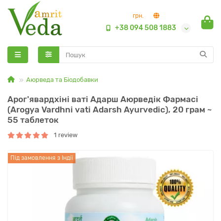
грн.
+38 094 508 1883
Аюрведа та Біодобавки
Арог'явардхіні ваті Адарш Аюрведік Фармасі
(Arogya Vardhni vati Adarsh Ayurvedic), 20 грам ~
55 таблеток
1 review
Під замовлення з Індії