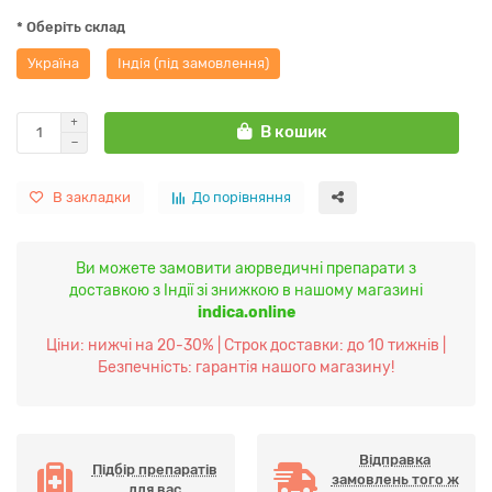
* Оберіть склад
Україна
Індія (під замовлення)
В кошик
В закладки
До порівняння
Ви можете замовити аюрведичні препарати з
доставкою з Індії зі знижкою в нашому магазині
indica.online
Ціни: нижчі на 20-30% | Строк доставки: до 10 тижнів |
Безпечність: гарантія нашого магазину!
Відправка
Підбір препаратів
замовлень того ж
для вас