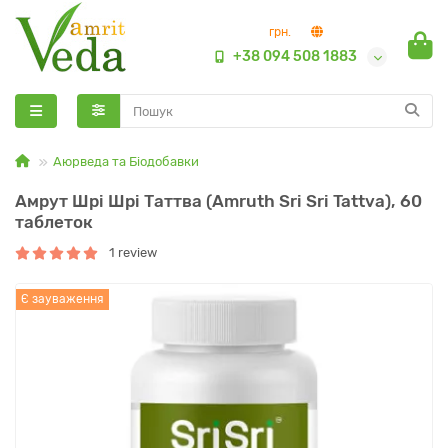
грн.
+38 094 508 1883
Аюрведа та Біодобавки
Амрут Шрі Шрі Таттва (Amruth Sri Sri Tattva), 60
таблеток
1 review
Є зауваження